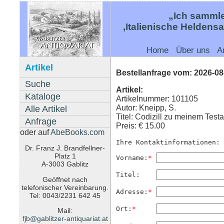
„Ich sammle
‚Italienische Heldens
Home
Über uns
A
Artikel
Bestellanfrage vom: 2026-08
Suche
Artikel:
Kataloge
Artikelnummer: 101105
Autor: Kneipp, S.
Alle Artikel
Titel: Codizill zu meinem Tes
Anfrage
Preis: € 15.00
oder auf
AbeBooks.com
Ihre Kontaktinformationen:
Dr. Franz J. Brandfellner-
Platz 1
Vorname:
*
A-3003 Gablitz
Titel:    
Geöffnet nach
telefonischer Vereinbarung.
Adresse:
*
Tel: 0043/2231 642 45
Ort:
*
Mail:
fjb@gablitzer-antiquariat.at