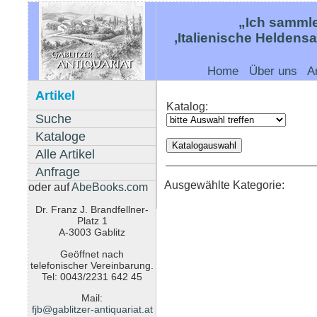
„Ich sammle
‚Italienische Heldens
Home
Über uns
A
Artikel
Katalog:
Suche
Kataloge
Alle Artikel
Anfrage
Ausgewählte Kategorie:
oder auf
AbeBooks.com
Dr. Franz J. Brandfellner-
Platz 1
A-3003 Gablitz
Geöffnet nach
telefonischer Vereinbarung.
Tel: 0043/2231 642 45
Mail:
fjb@gablitzer-antiquariat.at