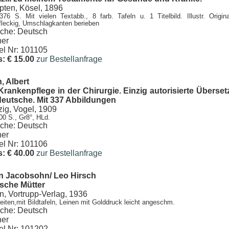
ten, Kösel, 1896
 376 S. Mit vielen Textabb., 8 farb. Tafeln u. 1 Titelbild. Illustr. Origin
fleckig, Umschlagkanten berieben
che: Deutsch
er
kel Nr: 101105
s: € 15.00
zur Bestellanfrage
, Albert
Krankenpflege in der Chirurgie. Einzig autorisierte Übers
deutsche. Mit 337 Abbildungen
zig, Vogel, 1909
300 S., Gr8°, HLd.
che: Deutsch
er
kel Nr: 101106
s: € 40.00
zur Bestellanfrage
n Jacobsohn/ Leo Hirsch
sche Mütter
in, Vortrupp-Verlag, 1936
eiten,mit Bildtafeln, Leinen mit Golddruck leicht angeschm.
che: Deutsch
er
kel Nr: 101202