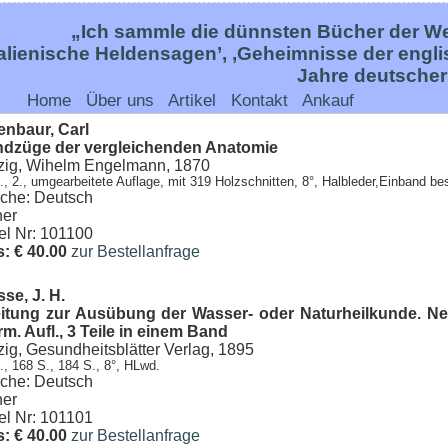
„Ich sammle die dünnsten Bücher der Wel
talienische Heldensagen’, ‚Geheimnisse der engl
Jahre deutsche
Home
Über uns
Artikel
Kontakt
Ankauf
nbaur, Carl
dzüge der vergleichenden Anatomie
zig, Wihelm Engelmann, 1870
., 2., umgearbeitete Auflage, mit 319 Holzschnitten, 8°, Halbleder,Einband b
che: Deutsch
er
kel Nr: 101100
s: € 40.00
zur Bestellanfrage
se, J. H.
itung zur Ausübung der Wasser- oder Naturheilkunde. Ne
rm. Aufl., 3 Teile in einem Band
zig, Gesundheitsblätter Verlag, 1895
., 168 S., 184 S., 8°, HLwd.
che: Deutsch
er
kel Nr: 101101
s: € 40.00
zur Bestellanfrage