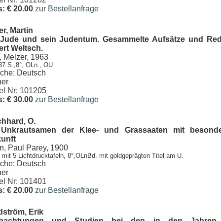
s: € 20.00
zur Bestellanfrage
r, Martin
Jude und sein Judentum. Gesammelte Aufsätze und Reden
rt Weltsch.
, Melzer, 1963
37 S.,8°, OLn., OU
che: Deutsch
er
kel Nr: 101205
s: € 30.00
zur Bestellanfrage
hhard, O.
 Unkrautsamen der Klee- und Grassaaten mit besonder
unft
in, Paul Parey, 1900
 mit 5 Lichtdrucktafeln, 8°,OLnBd. mit goldgeprägten Titel am U.
che: Deutsch
er
kel Nr: 101401
s: € 20.00
zur Bestellanfrage
ström, Erik
bachtungen und Studien bei den in den Jahren 