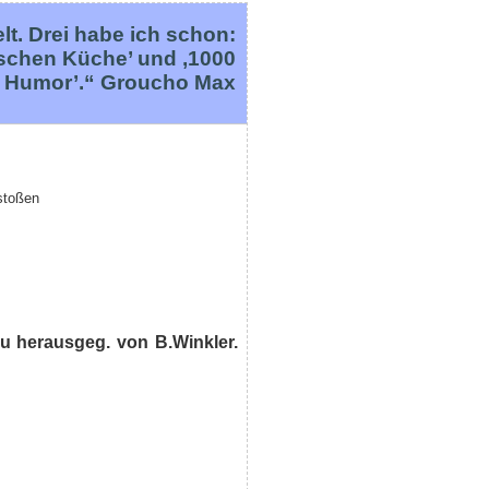
t. Drei habe ich schon:
ischen Küche’ und ‚1000
r Humor’.“ Groucho Max
estoßen
u herausgeg. von B.Winkler.