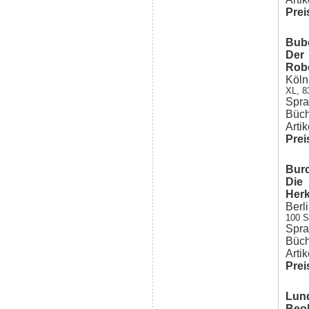
Prei
Bube
Der 
Robe
Köln
XL, 8
Spra
Büch
Arti
Prei
Burc
Die
Herk
Berl
100 S
Spra
Büch
Arti
Prei
Lund
Beo