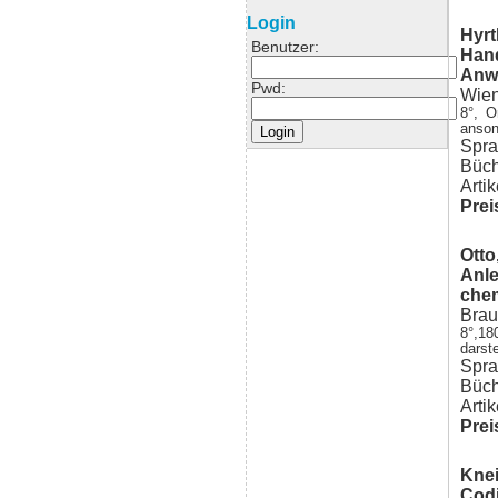
Login
Hyrt
Benutzer:
Hand
Anw
Pwd:
Wien
8°, O
anson
Spra
Büch
Arti
Prei
Otto
Anle
chem
Brau
8°,18
darst
Spra
Büch
Arti
Prei
Knei
Codi