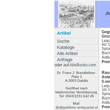
‚I
Gege
Artikel
Grun
Leip
Suche
892 S
Kataloge
Spra
Büch
Alle Artikel
Arti
Anfrage
Prei
oder auf
AbeBooks.com
Raus
Dr. Franz J. Brandfellner-
Platz 1
Anle
A-3003 Gablitz
5.ve
Leip
Geöffnet nach
165 S
telefonischer Vereinbarung.
Spra
Tel: 0043/2231 642 45
Büch
Arti
Mail:
Prei
fjb@gablitzer-antiquariat.at