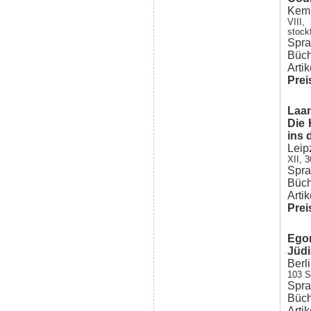
Kemp
VIII,
stock
Spra
Büch
Arti
Prei
Laan
Die 
ins 
Leip
XII, 
Spra
Büch
Arti
Prei
Ego
Jüdi
Berl
103 S
Spra
Büch
Arti