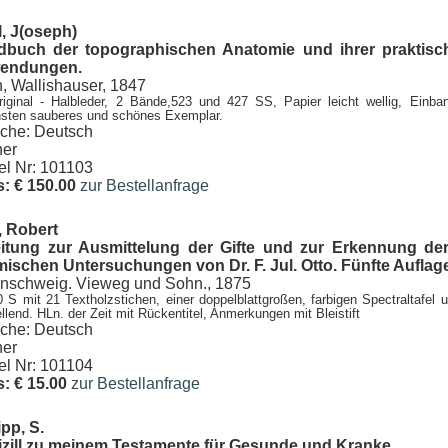
l, J(oseph)
buch der topographischen Anatomie und ihrer praktisch
endungen.
, Wallishauser, 1847
riginal - Halbleder, 2 Bände,523 und 427 SS, Papier leicht wellig, Einba
sten sauberes und schönes Exemplar.
che: Deutsch
er
kel Nr: 101103
s: € 150.00
zur Bestellanfrage
, Robert
itung zur Ausmittelung der Gifte und zur Erkennung der 
ischen Untersuchungen von Dr. F. Jul. Otto. Fünfte Auflage 
nschweig. Vieweg und Sohn., 1875
0 S mit 21 Textholzstichen, einer doppelblattgroßen, farbigen Spectraltafel u
ellend. HLn. der Zeit mit Rückentitel, Anmerkungen mit Bleistift
che: Deutsch
er
kel Nr: 101104
s: € 15.00
zur Bestellanfrage
pp, S.
zill zu meinem Testamente für Gesunde und Kranke.